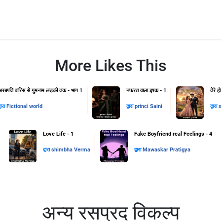
More Likes This
अरबपति वारिस से गुमनाम लड़की तक - भाग 1
नफरत वाला इश्क - 1
तेरे 
्वारा
Fictional world
द्वारा
princi Saini
द्वारा
s
Love Life - 1
Fake Boyfriend real Feelings - 4
द्वारा
shimbha Verma
द्वारा
Mawaskar Pratigya
अन्य रसप्रद विकल्प