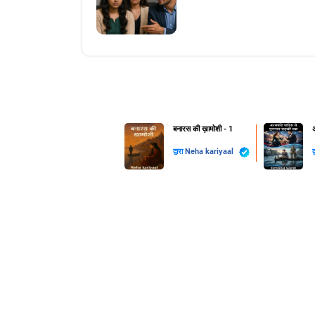
बनारस की ख़ामोशी - 1
द्वारा
Neha kariyaal
द