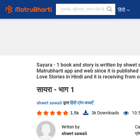
हिंदी
Sayara - 1 book and story is written by shwet s
Matrubharti app and web since it is published f
Love Stories in Hindi and it is receiving from 
सायरा - भाग 1
shwet sawali
द्वारा
हिंदी प्रेम कथाएँ
1.5k
3k
Downloads
10.
Writen by
Ca
shwet sawali
प्र