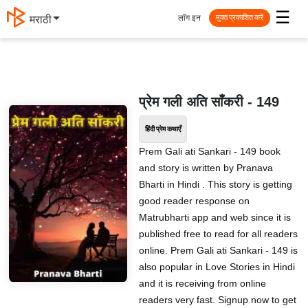
☰
लॉग इन
मराठी
मुक्त प्रकाशित करें
प्रेम गली अति साँकरी - 149
हिंदी प्रेम कथाएँ
Prem Gali ati Sankari - 149 book
and story is written by Pranava
Bharti in Hindi . This story is getting
good reader response on
Matrubharti app and web since it is
published free to read for all readers
online. Prem Gali ati Sankari - 149 is
also popular in Love Stories in Hindi
and it is receiving from online
readers very fast. Signup now to get