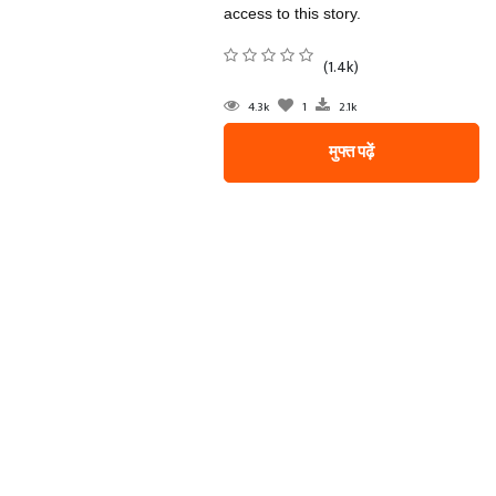
access to this story.
(1.4k)
4.3k
1
2.1k
मुफ्त पढ़ें