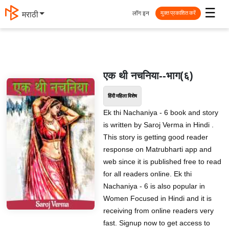
☰
लॉग इन
मराठी
मुक्त प्रकाशित करें
एक थी नचनिया--भाग(६)
हिंदी महिला विशेष
Ek thi Nachaniya - 6 book and story
is written by Saroj Verma in Hindi .
This story is getting good reader
response on Matrubharti app and
web since it is published free to read
for all readers online. Ek thi
Nachaniya - 6 is also popular in
Women Focused in Hindi and it is
receiving from online readers very
fast. Signup now to get access to