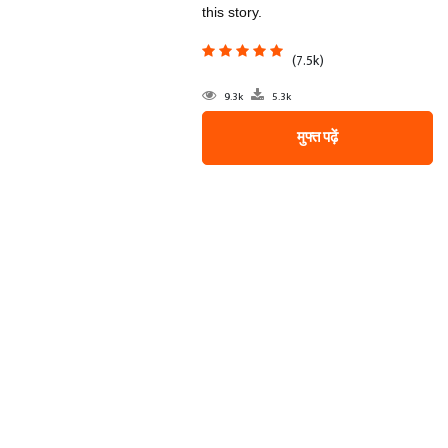
this story.
(7.5k)
9.3k
5.3k
मुफ्त पढ़ें