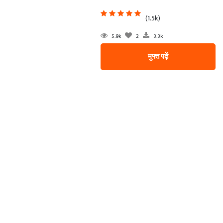
(1.5k)
5.9k
2
3.3k
मुफ्त पढ़ें