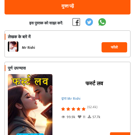
मुफ्त पढ़ें
इस पुस्तक को साझा करें:
लेखक के बारे में
फॉलो
Mr Rishi
पूर्ण उपन्यास
फर्स्ट लव
द्वारा Mr Rishi
(62.4k)
99.9k
11
57.7k