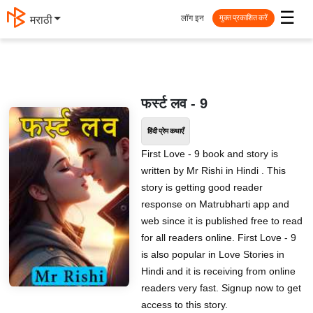
☰
लॉग इन
मराठी
मुक्त प्रकाशित करें
फर्स्ट लव - 9
हिंदी प्रेम कथाएँ
First Love - 9 book and story is
written by Mr Rishi in Hindi . This
story is getting good reader
response on Matrubharti app and
web since it is published free to read
for all readers online. First Love - 9
is also popular in Love Stories in
Hindi and it is receiving from online
readers very fast. Signup now to get
access to this story.