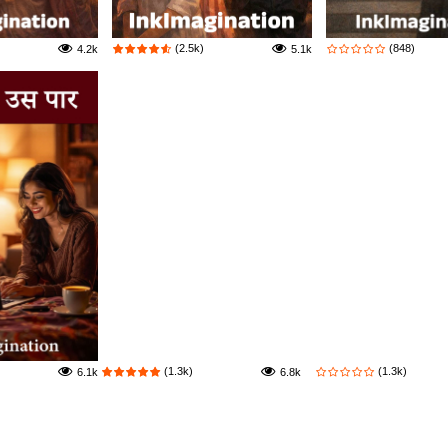
(2.5k)
(848)
4.2k
5.1k
(1.3k)
(1.3k)
6.1k
6.8k