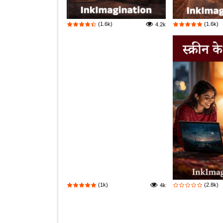
(1.6k)
(1.6k)
4.2k
(1k)
(2.8k)
4k