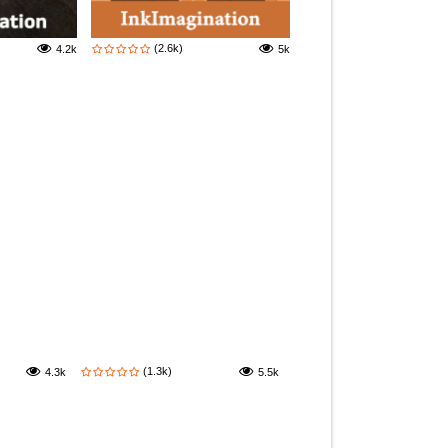
(2.6k)
4.2k
5k
(1.3k)
4.3k
5.5k