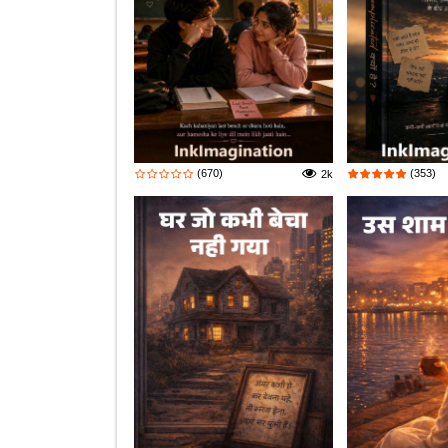
(670)
(353)
2k