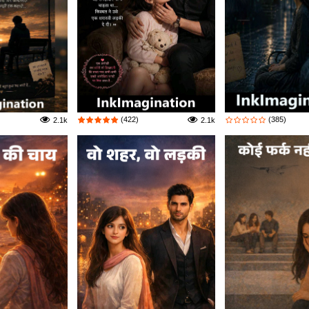
(422)
(385)
2.1k
2.1k