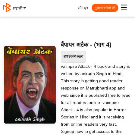
☰
लॉग इन
मराठी
मुक्त प्रकाशित करें
वैंपायर अटैक - (भाग 4)
हिंदी डरावनी कहानी
vaimpire Attack - 4 book and story is
written by anirudh Singh in Hindi .
This story is getting good reader
response on Matrubharti app and
web since it is published free to read
for all readers online. vaimpire
Attack - 4 is also popular in Horror
Stories in Hindi and it is receiving
from online readers very fast.
Signup now to get access to this