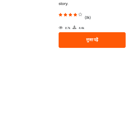
story.
(3k)
8.7k
4.4k
मुफ्त पढ़ें