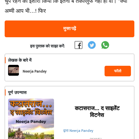
चुप रहने का इशारा किया कि इतना बे तकल्लुफ नही हो वो। "क्या
अम्मी आप भी…! फिर
मुफ्त पढ़ें
इस पुस्तक को साझा करें:
लेखक के बारे में
फॉलो
Neerja Pandey
पूर्ण उपन्यास
कटासराज... द साइलेंट
विटनेस
द्वारा Neerja Pandey