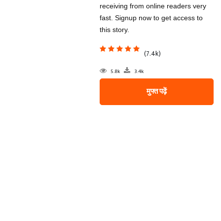
receiving from online readers very
fast. Signup now to get access to
this story.
(7.4k)
5.8k
3.4k
मुफ्त पढ़ें