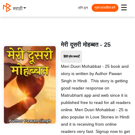
☰
लॉग इन
मराठी
मुक्त प्रकाशित करें
मेरी दूसरी मोहब्बत - 25
हिंदी प्रेम कथाएँ
Meri Dusri Mohabbat - 25 book and
story is written by Author Pawan
Singh in Hindi . This story is getting
good reader response on
Matrubharti app and web since it is
published free to read for all readers
online. Meri Dusri Mohabbat - 25 is
also popular in Love Stories in Hindi
and it is receiving from online
readers very fast. Signup now to get