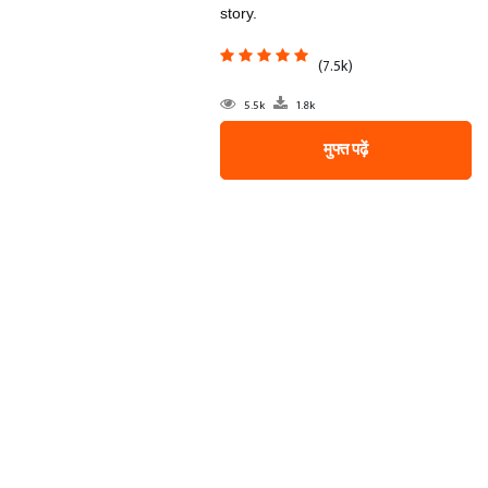
story.
(7.5k)
5.5k
1.8k
मुफ्त पढ़ें