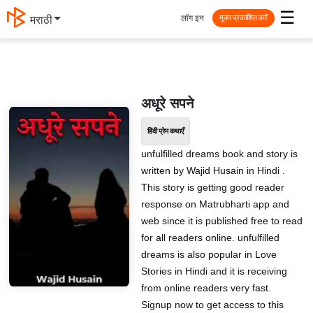
☰
लॉग इन
मराठी
मुक्त प्रकाशित करें
अधूरे सपने
हिंदी प्रेम कथाएँ
unfulfilled dreams book and story is
written by Wajid Husain in Hindi .
This story is getting good reader
response on Matrubharti app and
web since it is published free to read
for all readers online. unfulfilled
dreams is also popular in Love
Stories in Hindi and it is receiving
from online readers very fast.
Signup now to get access to this