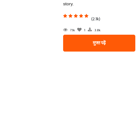
story.
(2.1k)
7.1k
1
3.8k
मुफ्त पढ़ें