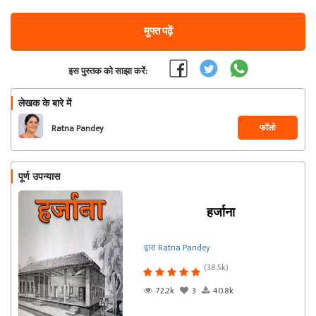
मुफ्त पढ़ें
इस पुस्तक को साझा करें:
लेखक के बारे में
फॉलो
Ratna Pandey
पूर्ण उपन्यास
हर्जाना
द्वारा Ratna Pandey
(38.5k)
72.2k
3
40.8k