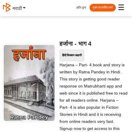
☰
लॉग इन
मराठी
मुक्त प्रकाशित करें
हर्जाना - भाग 4
हिंदी फिक्शन कहानी
Harjana – Part- 4 book and story is
written by Ratna Pandey in Hindi .
This story is getting good reader
response on Matrubharti app and
web since it is published free to read
for all readers online. Harjana –
Part- 4 is also popular in Fiction
Stories in Hindi and it is receiving
from online readers very fast.
Signup now to get access to this