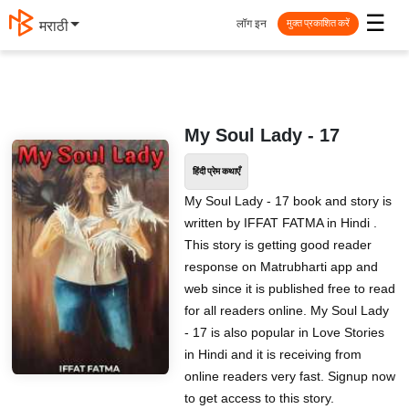
☰
लॉग इन
मराठी
मुक्त प्रकाशित करें
My Soul Lady - 17
हिंदी प्रेम कथाएँ
My Soul Lady - 17 book and story is
written by IFFAT FATMA in Hindi .
This story is getting good reader
response on Matrubharti app and
web since it is published free to read
for all readers online. My Soul Lady
- 17 is also popular in Love Stories
in Hindi and it is receiving from
online readers very fast. Signup now
to get access to this story.