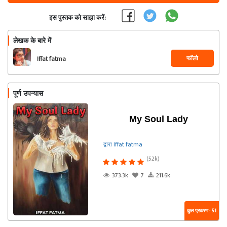
इस पुस्तक को साझा करें:
लेखक के बारे में
फॉलो
Iffat fatma
पूर्ण उपन्यास
My Soul Lady
द्वारा Iffat fatma
(52k)
373.3k
7
211.6k
कुल प्रकरण : 51