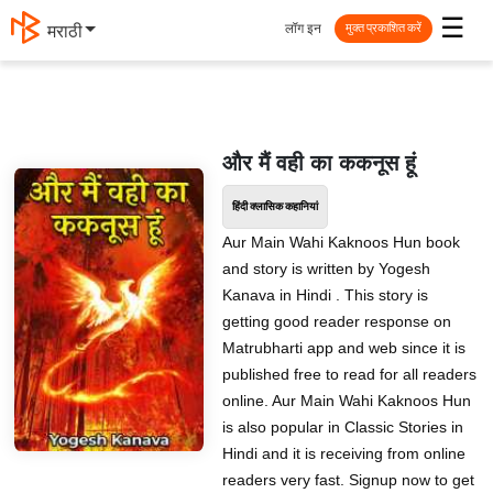
☰
लॉग इन
मराठी
मुक्त प्रकाशित करें
और मैं वही का ककनूस हूं
हिंदी क्लासिक कहानियां
Aur Main Wahi Kaknoos Hun book
and story is written by Yogesh
Kanava in Hindi . This story is
getting good reader response on
Matrubharti app and web since it is
published free to read for all readers
online. Aur Main Wahi Kaknoos Hun
is also popular in Classic Stories in
Hindi and it is receiving from online
readers very fast. Signup now to get