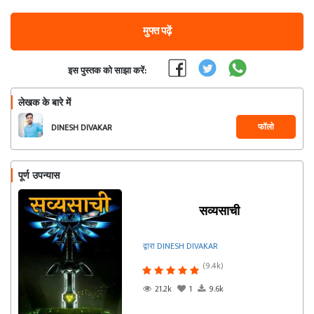
मुफ्त पढ़ें
इस पुस्तक को साझा करें:
लेखक के बारे में
फॉलो
DINESH DIVAKAR
पूर्ण उपन्यास
सव्यसाची
द्वारा DINESH DIVAKAR
(9.4k)
21.2k
1
9.6k