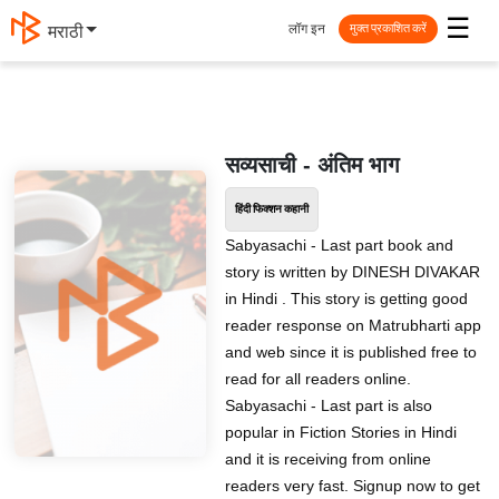
☰
लॉग इन
मराठी
मुक्त प्रकाशित करें
सव्यसाची - अंतिम भाग
हिंदी फिक्शन कहानी
Sabyasachi - Last part book and
story is written by DINESH DIVAKAR
in Hindi . This story is getting good
reader response on Matrubharti app
and web since it is published free to
read for all readers online.
Sabyasachi - Last part is also
popular in Fiction Stories in Hindi
and it is receiving from online
readers very fast. Signup now to get