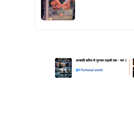
अरबपति वारिस से गुमनाम लड़की तक - भाग 1
द्वारा
Fictional world