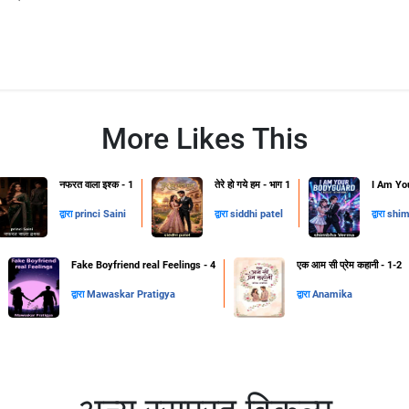
More Likes This
नफरत वाला इश्क - 1
तेरे हो गये हम - भाग 1
I Am Yo
द्वारा
princi Saini
द्वारा
siddhi patel
द्वारा
shim
Fake Boyfriend real Feelings - 4
एक आम सी प्रेम कहानी - 1-2
द्वारा
Mawaskar Pratigya
द्वारा
Anamika