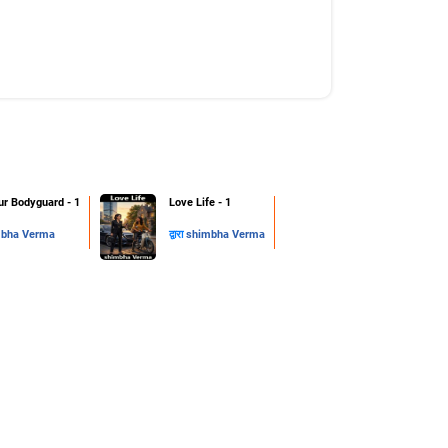
ur Bodyguard - 1
Love Life - 1
bha Verma
द्वारा
shimbha Verma