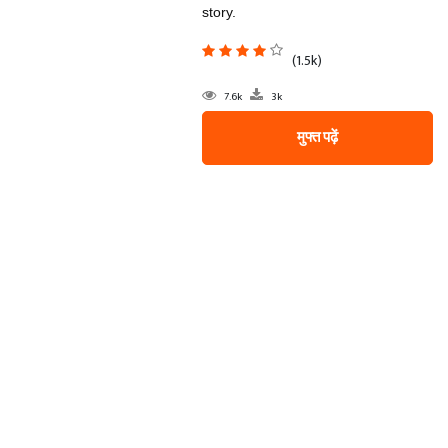
story.
(1.5k)
7.6k
3k
मुफ्त पढ़ें