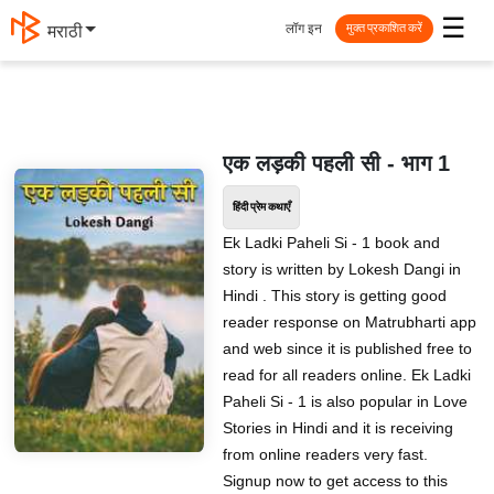
☰
लॉग इन
मराठी
मुक्त प्रकाशित करें
एक लड़की पहली सी - भाग 1
हिंदी प्रेम कथाएँ
Ek Ladki Paheli Si - 1 book and
story is written by Lokesh Dangi in
Hindi . This story is getting good
reader response on Matrubharti app
and web since it is published free to
read for all readers online. Ek Ladki
Paheli Si - 1 is also popular in Love
Stories in Hindi and it is receiving
from online readers very fast.
Signup now to get access to this