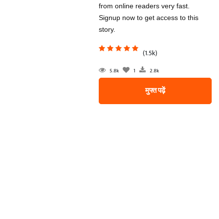
from online readers very fast.
Signup now to get access to this
story.
(1.5k)
5.8k
1
2.8k
मुफ्त पढ़ें