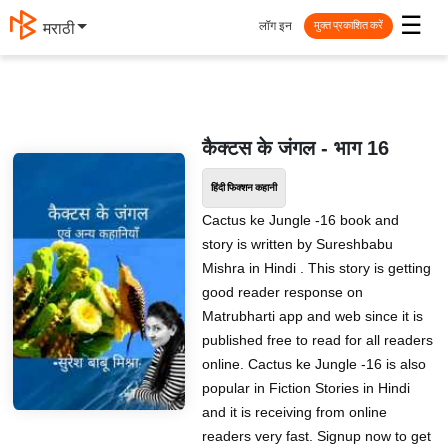
☰
लॉग इन
मराठी
मुक्त प्रकाशित करें
कैक्टस के जंगल - भाग 16
हिंदी फिक्शन कहानी
Cactus ke Jungle -16 book and
story is written by Sureshbabu
Mishra in Hindi . This story is getting
good reader response on
Matrubharti app and web since it is
published free to read for all readers
online. Cactus ke Jungle -16 is also
popular in Fiction Stories in Hindi
and it is receiving from online
readers very fast. Signup now to get