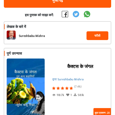
मुफ्त पढ़ें
इस पुस्तक को साझा करें:
लेखक के बारे में
फॉलो
Sureshbabu Mishra
पूर्ण उपन्यास
कैक्टस के जंगल
द्वारा Sureshbabu Mishra
(7.4k)
118.7k
1
58.1k
कुल प्रकरण : 20