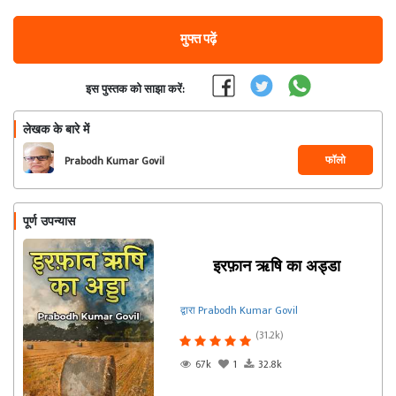
मुफ्त पढ़ें
इस पुस्तक को साझा करें:
लेखक के बारे में
फॉलो
Prabodh Kumar Govil
पूर्ण उपन्यास
इरफ़ान ऋषि का अड्डा
द्वारा Prabodh Kumar Govil
(31.2k)
67k
1
32.8k