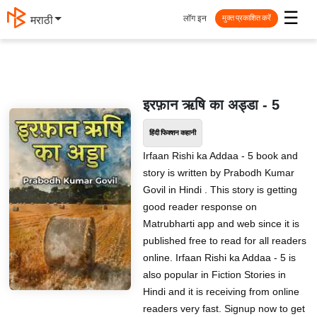
☰
लॉग इन
मराठी
मुक्त प्रकाशित करें
इरफ़ान ऋषि का अड्डा - 5
हिंदी फिक्शन कहानी
Irfaan Rishi ka Addaa - 5 book and
story is written by Prabodh Kumar
Govil in Hindi . This story is getting
good reader response on
Matrubharti app and web since it is
published free to read for all readers
online. Irfaan Rishi ka Addaa - 5 is
also popular in Fiction Stories in
Hindi and it is receiving from online
readers very fast. Signup now to get