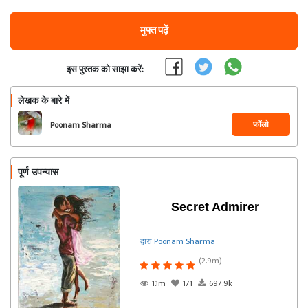
मुफ्त पढ़ें
इस पुस्तक को साझा करें:
लेखक के बारे में
फॉलो
Poonam Sharma
पूर्ण उपन्यास
Secret Admirer
द्वारा Poonam Sharma
(2.9m)
1.1m
171
697.9k