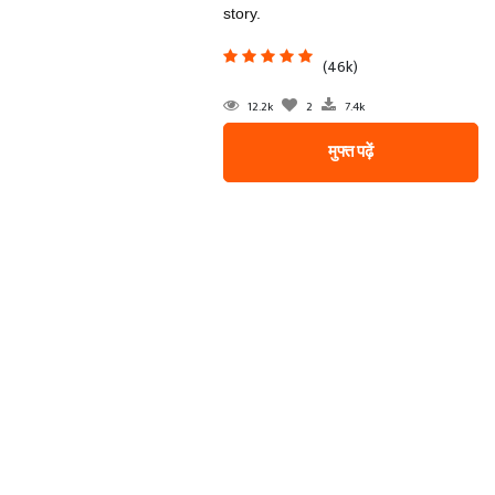
story.
(46k)
12.2k
2
7.4k
मुफ्त पढ़ें