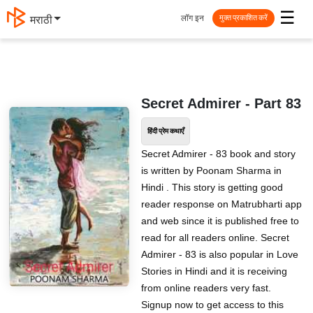
☰
लॉग इन
मराठी
मुक्त प्रकाशित करें
Secret Admirer - Part 83
हिंदी प्रेम कथाएँ
Secret Admirer - 83 book and story
is written by Poonam Sharma in
Hindi . This story is getting good
reader response on Matrubharti app
and web since it is published free to
read for all readers online. Secret
Admirer - 83 is also popular in Love
Stories in Hindi and it is receiving
from online readers very fast.
Signup now to get access to this