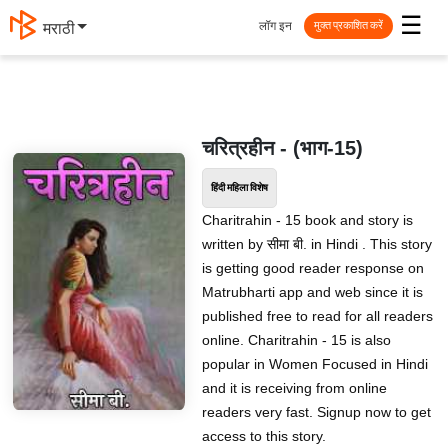
☰
लॉग इन
मराठी
मुक्त प्रकाशित करें
चरित्रहीन - (भाग-15)
हिंदी महिला विशेष
Charitrahin - 15 book and story is
written by सीमा बी. in Hindi . This story
is getting good reader response on
Matrubharti app and web since it is
published free to read for all readers
online. Charitrahin - 15 is also
popular in Women Focused in Hindi
and it is receiving from online
readers very fast. Signup now to get
access to this story.