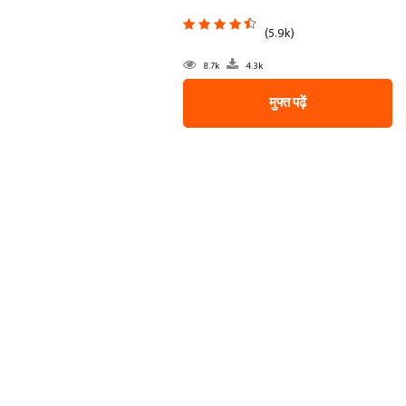
(5.9k)
8.7k
4.3k
मुफ्त पढ़ें