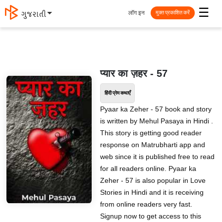
☰
लॉग इन
मराठी
मुक्त प्रकाशित करें
प्यार का ज़हर - 57
हिंदी प्रेम कथाएँ
Pyaar ka Zeher - 57 book and story
is written by Mehul Pasaya in Hindi .
This story is getting good reader
response on Matrubharti app and
web since it is published free to read
for all readers online. Pyaar ka
Zeher - 57 is also popular in Love
Stories in Hindi and it is receiving
from online readers very fast.
Signup now to get access to this