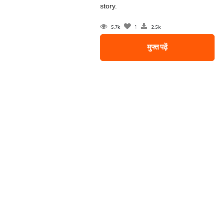
story.
5.7k
1
2.5k
मुफ्त पढ़ें