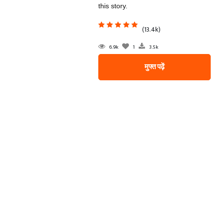
this story.
(13.4k)
6.9k
1
3.5k
मुफ्त पढ़ें