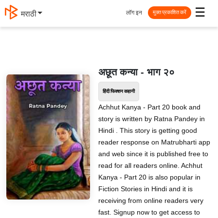
☰
लॉग इन
मराठी
मुक्त प्रकाशित करें
अछूत कन्या - भाग २०
हिंदी फिक्शन कहानी
Achhut Kanya - Part 20 book and
story is written by Ratna Pandey in
Hindi . This story is getting good
reader response on Matrubharti app
and web since it is published free to
read for all readers online. Achhut
Kanya - Part 20 is also popular in
Fiction Stories in Hindi and it is
receiving from online readers very
fast. Signup now to get access to