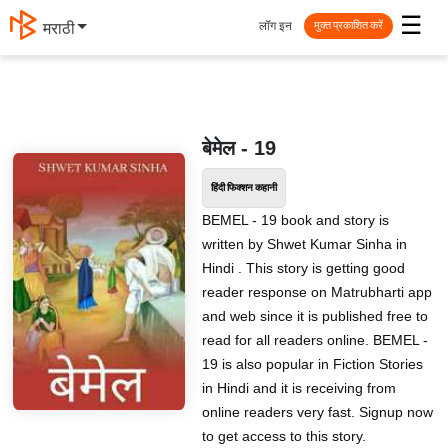
☰
लॉग इन
मराठी
मुक्त प्रकाशित करें
बेमेल - 19
हिंदी फिक्शन कहानी
BEMEL - 19 book and story is
written by Shwet Kumar Sinha in
Hindi . This story is getting good
reader response on Matrubharti app
and web since it is published free to
read for all readers online. BEMEL -
19 is also popular in Fiction Stories
in Hindi and it is receiving from
online readers very fast. Signup now
to get access to this story.