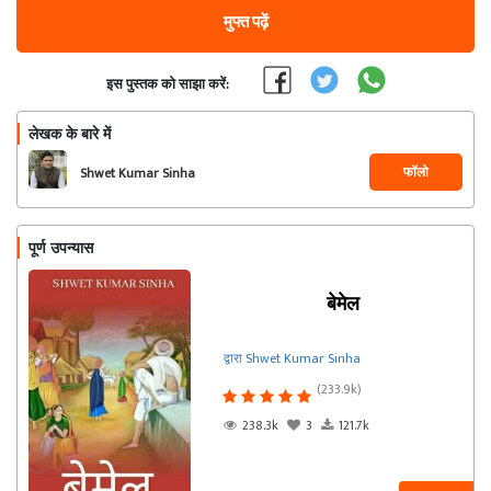
मुफ्त पढ़ें
इस पुस्तक को साझा करें:
लेखक के बारे में
फॉलो
Shwet Kumar Sinha
पूर्ण उपन्यास
बेमेल
द्वारा Shwet Kumar Sinha
(233.9k)
238.3k
3
121.7k