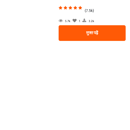
(7.5k)
5.7k
1
3.2k
मुफ्त पढ़ें