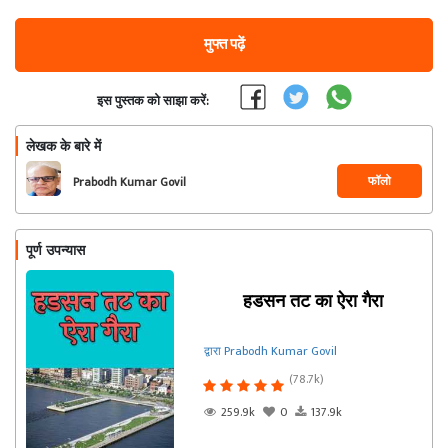
मुफ्त पढ़ें
इस पुस्तक को साझा करें:
लेखक के बारे में
फॉलो
Prabodh Kumar Govil
पूर्ण उपन्यास
हडसन तट का ऐरा गैरा
द्वारा Prabodh Kumar Govil
(78.7k)
259.9k
0
137.9k