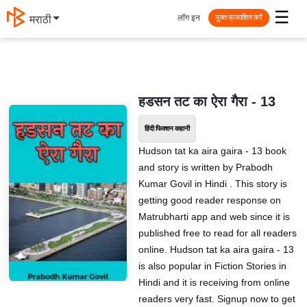
☰
लॉग इन
मराठी
मुक्त प्रकाशित करें
हडसन तट का ऐरा गैरा - 13
हिंदी फिक्शन कहानी
Hudson tat ka aira gaira - 13 book
and story is written by Prabodh
Kumar Govil in Hindi . This story is
getting good reader response on
Matrubharti app and web since it is
published free to read for all readers
online. Hudson tat ka aira gaira - 13
is also popular in Fiction Stories in
Hindi and it is receiving from online
readers very fast. Signup now to get