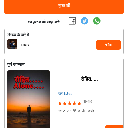
मुफ्त पढ़ें
इस पुस्तक को साझा करें:
लेखक के बारे में
फॉलो
Lotus
पूर्ण उपन्यास
रोहित.....
द्वारा Lotus
(19.4k)
25.7k
0
10.9k