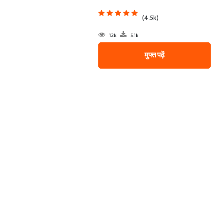
(4.5k)
12k
5.1k
मुफ्त पढ़ें