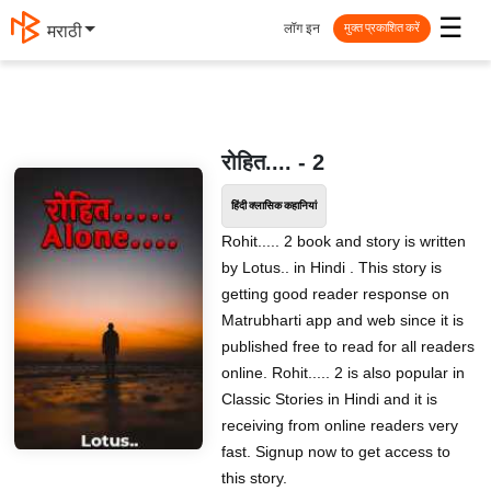
☰
लॉग इन
मराठी
मुक्त प्रकाशित करें
रोहित.... - 2
हिंदी क्लासिक कहानियां
Rohit..... 2 book and story is written
by Lotus.. in Hindi . This story is
getting good reader response on
Matrubharti app and web since it is
published free to read for all readers
online. Rohit..... 2 is also popular in
Classic Stories in Hindi and it is
receiving from online readers very
fast. Signup now to get access to
this story.