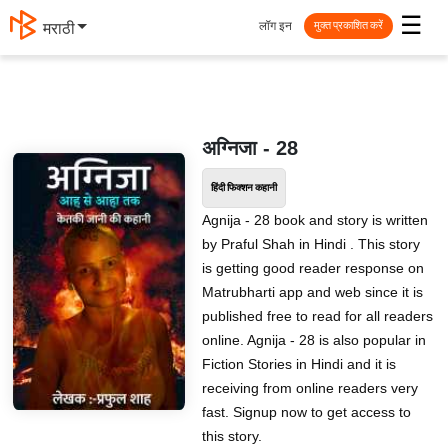
☰
लॉग इन
मराठी
मुक्त प्रकाशित करें
अग्निजा - 28
हिंदी फिक्शन कहानी
Agnija - 28 book and story is written
by Praful Shah in Hindi . This story
is getting good reader response on
Matrubharti app and web since it is
published free to read for all readers
online. Agnija - 28 is also popular in
Fiction Stories in Hindi and it is
receiving from online readers very
fast. Signup now to get access to
this story.