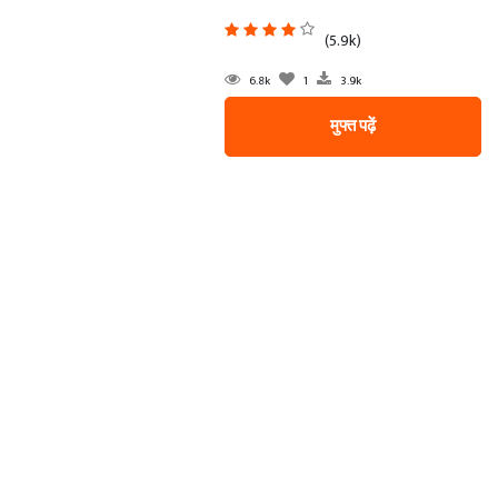
(5.9k)
6.8k
1
3.9k
मुफ्त पढ़ें