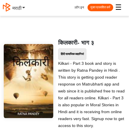
☰
लॉग इन
मराठी
मुक्त प्रकाशित करें
किलकारी- भाग ३
हिंदी सामाजिक कहानियां
Kilkari - Part 3 book and story is
written by Ratna Pandey in Hindi .
This story is getting good reader
response on Matrubharti app and
web since it is published free to read
for all readers online. Kilkari - Part 3
is also popular in Moral Stories in
Hindi and it is receiving from online
readers very fast. Signup now to get
access to this story.