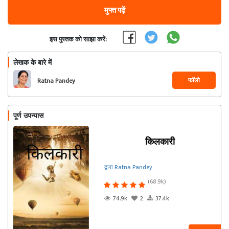
मुफ्त पढ़ें
इस पुस्तक को साझा करें:
लेखक के बारे में
फॉलो
Ratna Pandey
पूर्ण उपन्यास
किलकारी
द्वारा Ratna Pandey
(68.9k)
74.9k
2
37.4k