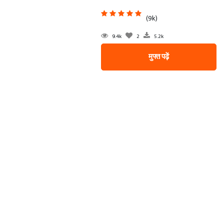
(9k)
9.4k
2
5.2k
मुफ्त पढ़ें