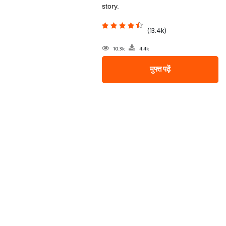
story.
(13.4k)
10.3k
4.4k
मुफ्त पढ़ें