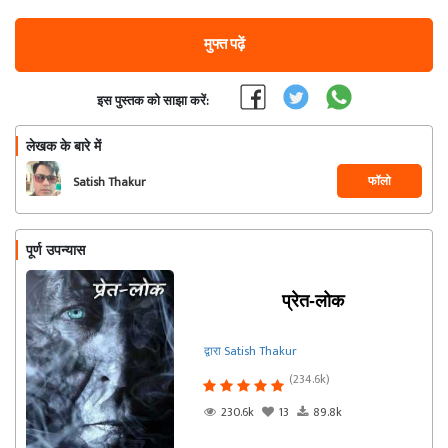
मुफ्त पढ़ें
इस पुस्तक को साझा करें:
लेखक के बारे में
फॉलो
Satish Thakur
पूर्ण उपन्यास
प्रेत-लोक
द्वारा Satish Thakur
(234.6k)
230.6k
13
89.8k