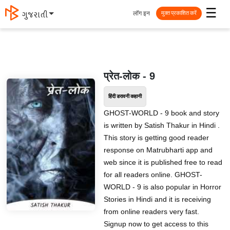
☰
लॉग इन
मराठी
मुक्त प्रकाशित करें
प्रेत-लोक - 9
हिंदी डरावनी कहानी
GHOST-WORLD - 9 book and story
is written by Satish Thakur in Hindi .
This story is getting good reader
response on Matrubharti app and
web since it is published free to read
for all readers online. GHOST-
WORLD - 9 is also popular in Horror
Stories in Hindi and it is receiving
from online readers very fast.
Signup now to get access to this