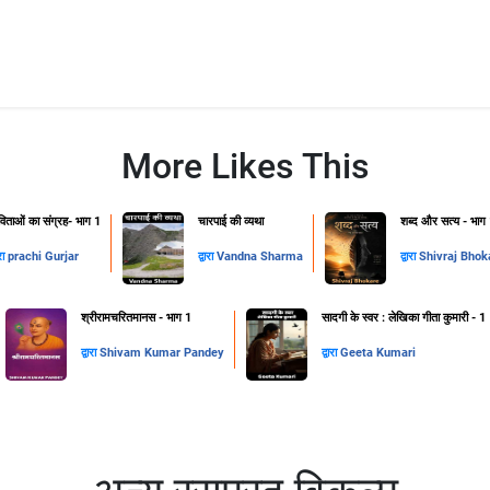
More Likes This
िताओं का संग्रह- भाग 1
चारपाई की व्यथा
शब्द और सत्य - भाग
ारा
prachi Gurjar
द्वारा
Vandna Sharma
द्वारा
Shivraj Bhok
श्रीरामचरितमानस - भाग 1
सादगी के स्वर : लेखिका गीता कुमारी - 1
द्वारा
Shivam Kumar Pandey
द्वारा
Geeta Kumari