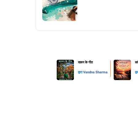
सावन के गीत
कव
द्वारा
Vandna Sharma
द्व