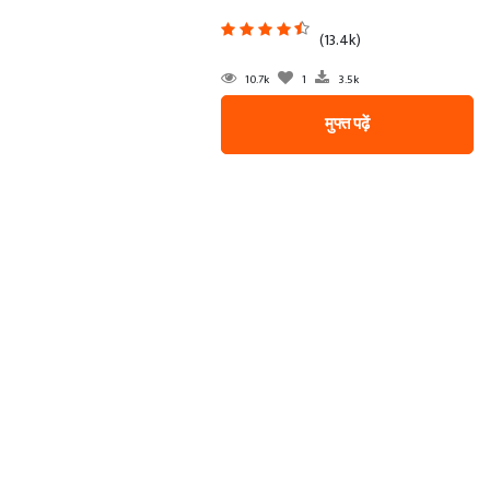
(13.4k)
10.7k
1
3.5k
मुफ्त पढ़ें