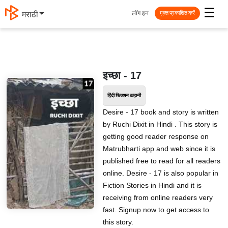
☰
लॉग इन
मराठी
मुक्त प्रकाशित करें
इच्छा - 17
हिंदी फिक्शन कहानी
Desire - 17 book and story is written
by Ruchi Dixit in Hindi . This story is
getting good reader response on
Matrubharti app and web since it is
published free to read for all readers
online. Desire - 17 is also popular in
Fiction Stories in Hindi and it is
receiving from online readers very
fast. Signup now to get access to
this story.