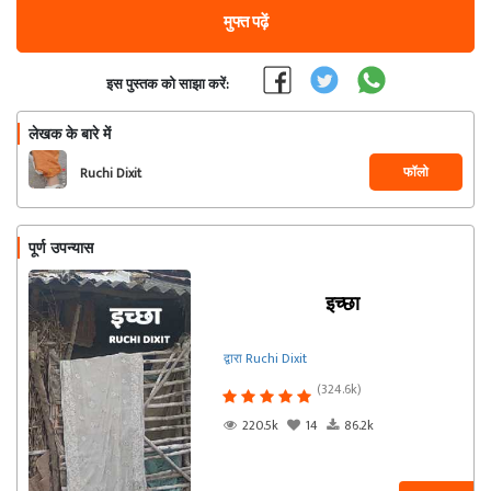
मुफ्त पढ़ें
इस पुस्तक को साझा करें:
लेखक के बारे में
फॉलो
Ruchi Dixit
पूर्ण उपन्यास
इच्छा
द्वारा Ruchi Dixit
(324.6k)
220.5k
14
86.2k