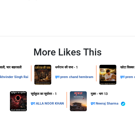
More Likes This
ाली, चार बाहरवाली
धर्मराज की सभा - 1
खोटा सिक्का
khvinder Singh Rai
द्वारा
prem chand hembram
द्वारा
prem 
सूर्यकुल का सूर्यास्त - 1
मुक्त - भाग 13
द्वारा
ALLA NOOR KHAN
द्वारा
Neeraj Sharma