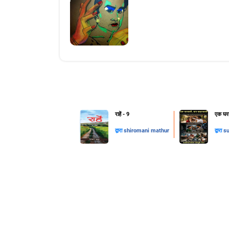
राहें - 9
एक घरव
द्वारा
shiromani mathur
द्वारा
su