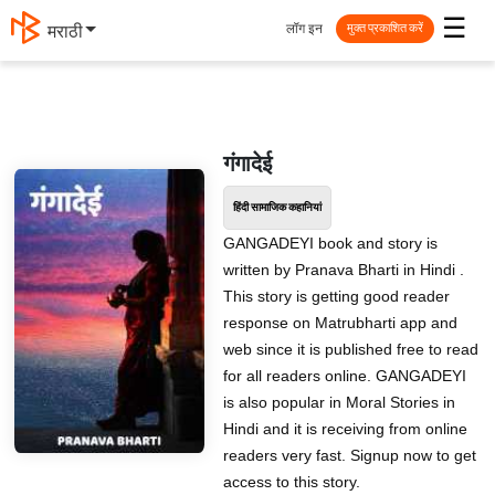
☰
लॉग इन
मराठी
मुक्त प्रकाशित करें
गंगादेई
हिंदी सामाजिक कहानियां
GANGADEYI book and story is
written by Pranava Bharti in Hindi .
This story is getting good reader
response on Matrubharti app and
web since it is published free to read
for all readers online. GANGADEYI
is also popular in Moral Stories in
Hindi and it is receiving from online
readers very fast. Signup now to get
access to this story.