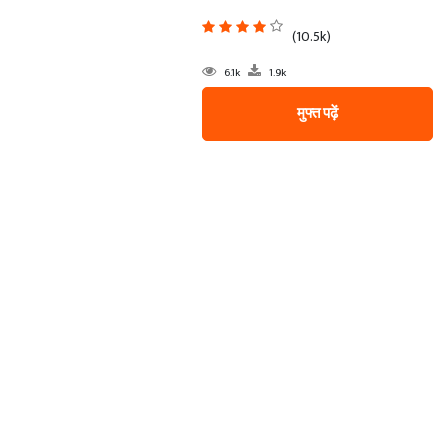
(10.5k)
6.1k
1.9k
मुफ्त पढ़ें