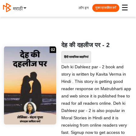
☰
लॉग इन
मराठी
मुक्त प्रकाशित करें
देह की दहलीज पर - 2
हिंदी सामाजिक कहानियां
Deh ki Dahleez par - 2 book and
story is written by Kavita Verma in
Hindi . This story is getting good
reader response on Matrubharti app
and web since it is published free to
read for all readers online. Deh ki
Dahleez par - 2 is also popular in
Moral Stories in Hindi and it is
receiving from online readers very
fast. Signup now to get access to