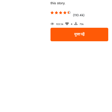
this story.
(110.4k)
103.5k
4
75k
मुफ्त पढ़ें