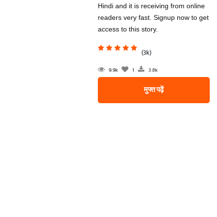
Hindi and it is receiving from online
readers very fast. Signup now to get
access to this story.
(3k)
9.9k
1
3.8k
मुफ्त पढ़ें