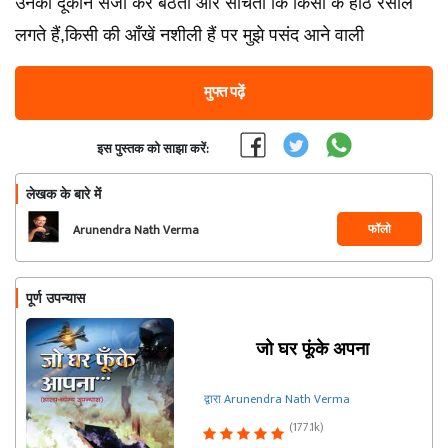
उनकी दूकान सजा कर बैठता और सोचता कि किसी के होंठ रसीले
लगते हैं,किसी की आँखें नशीली हैं पर मुझे पसंद आने वाली
मुफ्त पढ़ें
इस पुस्तक को साझा करें:
लेखक के बारे में
फॉलो
Arunendra Nath Verma
पूर्ण उपन्यास
जो घर फूंके अपना
द्वारा Arunendra Nath Verma
(177.1k)