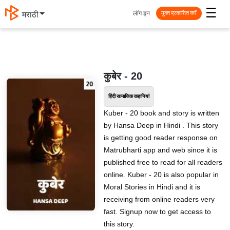
☰
लॉग इन
मराठी
मुक्त प्रकाशित करें
कुबेर - 20
हिंदी सामाजिक कहानियां
Kuber - 20 book and story is written
by Hansa Deep in Hindi . This story
is getting good reader response on
Matrubharti app and web since it is
published free to read for all readers
online. Kuber - 20 is also popular in
Moral Stories in Hindi and it is
receiving from online readers very
fast. Signup now to get access to
this story.