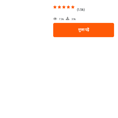
(1.5k)
7.3k
3.1k
मुफ्त पढ़ें