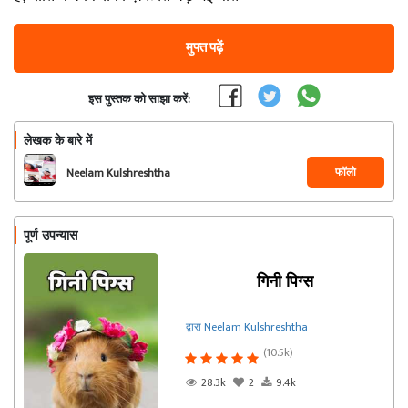
मुफ्त पढ़ें
इस पुस्तक को साझा करें:
लेखक के बारे में
फॉलो
Neelam Kulshreshtha
पूर्ण उपन्यास
गिनी पिग्स
द्वारा Neelam Kulshreshtha
(10.5k)
28.3k
2
9.4k