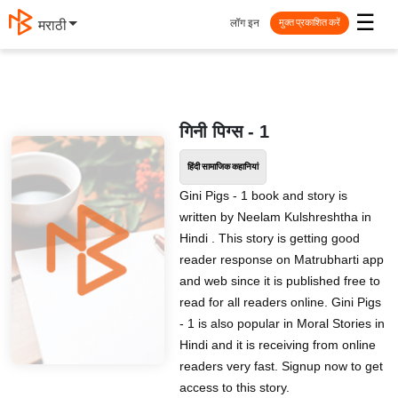
☰
लॉग इन
मराठी
मुक्त प्रकाशित करें
गिनी पिग्स - 1
हिंदी सामाजिक कहानियां
Gini Pigs - 1 book and story is
written by Neelam Kulshreshtha in
Hindi . This story is getting good
reader response on Matrubharti app
and web since it is published free to
read for all readers online. Gini Pigs
- 1 is also popular in Moral Stories in
Hindi and it is receiving from online
readers very fast. Signup now to get
access to this story.