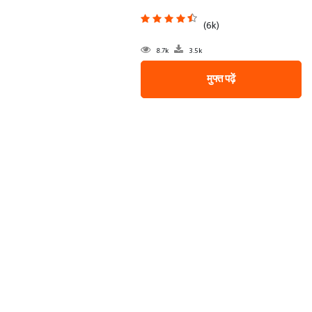
(6k)
8.7k
3.5k
मुफ्त पढ़ें