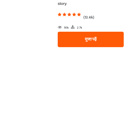
story.
(13.4k)
9.1k
2.7k
मुफ्त पढ़ें