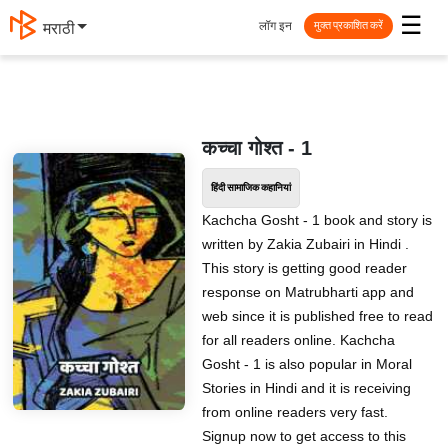
☰
लॉग इन
मराठी
मुक्त प्रकाशित करें
कच्चा गोश्त - 1
हिंदी सामाजिक कहानियां
Kachcha Gosht - 1 book and story is
written by Zakia Zubairi in Hindi .
This story is getting good reader
response on Matrubharti app and
web since it is published free to read
for all readers online. Kachcha
Gosht - 1 is also popular in Moral
Stories in Hindi and it is receiving
from online readers very fast.
Signup now to get access to this