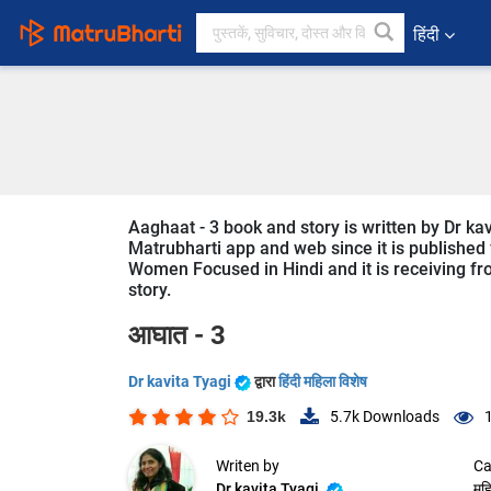
हिंदी
Aaghaat - 3 book and story is written by Dr kav
Matrubharti app and web since it is published f
Women Focused in Hindi and it is receiving fro
story.
आघात - 3
Dr kavita Tyagi
द्वारा
हिंदी महिला विशेष
19.3k
5.7k
Downloads
Writen by
Ca
Dr kavita Tyagi
महि