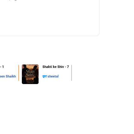
 - 1
Shakti ke Shiv - 7
en Shaikh
द्वारा
sheetal