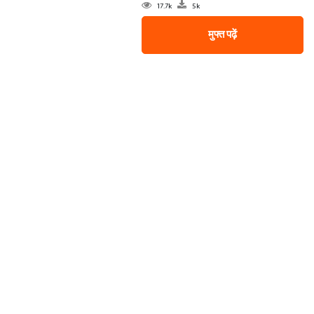
17.7k
5k
मुफ्त पढ़ें