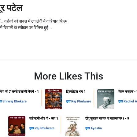
यूर पटेल
’… दर्शको को वाकइ में ठग लेगी ये वाहियात फिल्म
ी दिवाली के त्योहार पर रिलिज हुई...
More Likes This
निया की 7 सबसे डरावनी फिल्में - 1
ट्रिपलेट्स भाग 1
नेहरू फाइल्स -
ारा
Shivraj Bhokare
द्वारा
Raj Phulware
द्वारा
Rachel 
पती पत्नी और वो - भाग 1
टीपू सुल्तान नायक या खलनायक ? - 9
द्वारा
Raj Phulware
द्वारा
Ayesha