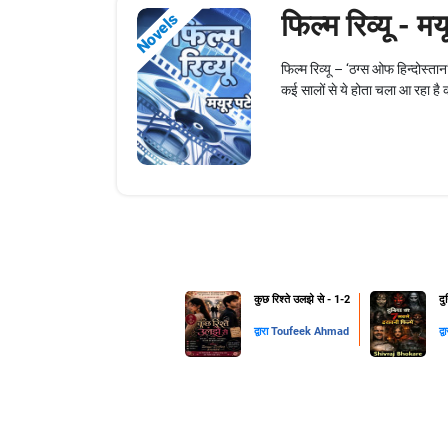
फिल्म रिव्यू - म
Novels
फिल्म रिव्यू – ‘ठग्स ओफ हिन्दोस्तान
कई सालों से ये होता चला आ रहा है क
कुछ रिश्ते उलझे से - 1-2
दु
द्वारा
Toufeek Ahmad
द्व