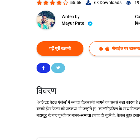
55.5k
6k
Downloads
19
Writen by
Ca
Mayur Patel
फिल
पढ़ें पूरी कहानी
मोबाईल पर डाऊनल
विवरण
‘अलिटा: बेटल एंजेल’ में ज्यादा दिलचस्पी जागने का सबसे बडा कारण है ईस
बल्की ईस फिल्म की पटकथा भी उन्होंने (ए. कालोग्रिडिस के साथ मिलकर) 
महायुद्ध के बाद पृथ्वी पर मानव-सभ्यता तबाह हो चुकी है. केवल कुछ हजार