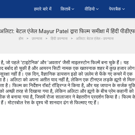
हमारे बारे में
किताबें 
वीडियो 
पेपरबैक 
अलिटा: बेटल एंजेल Mayur Patel द्वारा फिल्म समीक्षा में हिंदी पीडीए
होम
उपन्यास
हिंदी उपन्यास
अलिटा: बेटल एंजेल - उपन्यास
 है, जो पहले 'टाइटेनिक' और 'अवतार' जैसी माइलस्टोन फिल्में बना चुके हैं। यह
के बाद बर्बाद हो चुकी है और आयरन सिटी नामक एक खतरनाक शहर में कुछ हजार लोग
ई सुरक्षा नहीं है। एक दिन, वैज्ञानिक डायसन इडो को ज़लेम से फेंके गए कचरे में एक
ेता है। अलिटा को अपना अतीत याद नहीं है, लेकिन एक टीनएज लड़के ह्यूगो से मिलन
। फिल्म का निर्देशन रॉबर्ट रॉड्रिग्ज ने किया है, और यह जापान के सर्जक युक
 को अच्छी तरह से दिखाया गया है, लेकिन अलिटा और ह्यूगो के बीच प्रेम कहानी को
से बनाया गया है, जिसमें रोजा सालाजार ने बेहतरीन प्रदर्शन किया है। फिल्म क
ैं। मोटरबोल रेस के दृश्य भी शानदार ढंग से फिल्माए गए हैं।