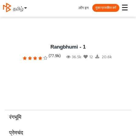
☰
लॉग इन
தமிழ்
मुक्त प्रकाशित करें
Rangbhumi - 1
(77.9k)
36.5k
12
20.6k
रंगभूमि
प्रेमचंद