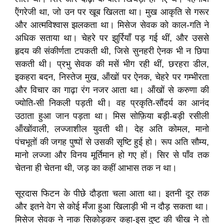
ऍंगरेजी था, जो उन पर खूब खिलता था। मुख आकृति से गरूर
और आत्मविश्वास झलकता था। मिसेज सेवक को काल-गति ने
अधिक सताया था। चेहरे पर झुर्रियाँ पड़ गई थीं, और उससे
हृदय की संकीर्णता टपकती थी, जिसे सुनहरी ऐनक भी न छिपा
सकती थी। प्रभु सेवक की मसें भीग रही थीं, छरहरा डील,
इकहरा बदन, निस्तेज मुख, ऑंखों पर ऐनक, चेहरे पर गम्भीरता
और विचार का गाढ़ा रंग नजर आता था। ऑंखों से करुणा की
ज्योति-सी निकली पड़ती थी। वह प्रकृति-सौंदर्य का आनंद
उठाता हुआ जान पड़ता था। मिस सोफ़िया बड़ी-बड़ी रसीली
ऑंखोंवाली, लज्जाशील युवती थी। देह अति कोमल, मानो
पंचभूतों की जगह पुष्पों से उसकी सृष्टि हुई हो। रूप अति सौम्य,
मानो लज्जा और विनय मूर्तिमान हो गए हों। सिर से पाँव तक
चेतना ही चेतना थी, जड़ का कहीं आभास तक न था।
सूरदास फिटन के पीछे दौड़ता चला आता था। इतनी दूर तक
और इतने वेग से कोई मँजा हुआ खिलाड़ी भी न दौड़ सकता था।
मिसेज सेवक ने नाक सिकोड़कर कहा-इस दुष्ट की चीख ने तो