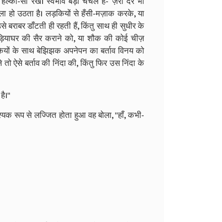
ी हल्की-सी रेख। स्वभाव बड़ा चंचल है- ज़रा देर भी
 हो उठता है। लड़कियों से हँसी-मज़ाक करके, या
े बराबर डाँटती ही रहती हैं, किंतु साथ ही सुधीर के
ड़ियाघर की सैर कराने को, या शौक की कोई चीज़
कियों के साथ बेझिझक अपनेपन का बर्ताव विनय को
ो ऐसे बर्ताव की निंदा की, किंतु फिर उस निंदा के
ै।''
क रूप से लज्जित होता हुआ वह बोला, ''हाँ, कभी-