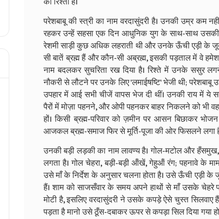
का रिश्ता है।
परेशबाबू की स्त्री का नाम वरदासुंदरी है। उनकी उम्र कम नह
रहकर उन्हें सहसा एक दिन आधुनिक युग के साथ-साथ उसकी
रेशमी साड़ी कुछ अधिक लहराती थी और उनके ऊँची एड़ी के जूते
सी बातें ब्रह्म हैं और कौन-सी अब्रह्म, इसकी पड़ताल में वे हमे
नाम बदलकर सुचरिता रख दिया है। रिश्ते में उनके ससुर लग
नौकरी से लौटने पर उनके लिए 'लमाईषष्टि' भेजी थी; परेशबाबू 
उपहार में आई सभी चीजें वापस भेज दी थीं। उनकी राय में ये सब
पैरों में मोज़ा पहनने, और ओपी पहनकर बाहर निकलने को भी वह मा
हों। किसी ब्रह्म-परिवार को ज़मीन पर आसन बिछाकर भोज
आजकल ब्रह्म-समाज फिर से मूर्ति-पूजा की ओर फिसलने लगा ह
उनकी बड़ी लड़की का नाम लावण्य है। गोल-मटोल और हँसमुख, उ
लगता है। गोल चेहरा, बड़ी-बड़ी ऑंखें, गेहुऑं रंग; पहनावे के माम
उसे माँ के निर्देश के अनुसार चलना होता है। उसे ऊँची एड़ी के 
हैं। शाम को साजसँवार के समय अपने हाथों से माँ उसके चेहरे 
मोटी है, इसलिए वरदासुंदरी ने उसके कपड़े ऐसे चुस्त सिलवा
पड़ता है मानो उसे ठूँस-दबाकर ऊपर से कपड़ा सिल दिया गया हो