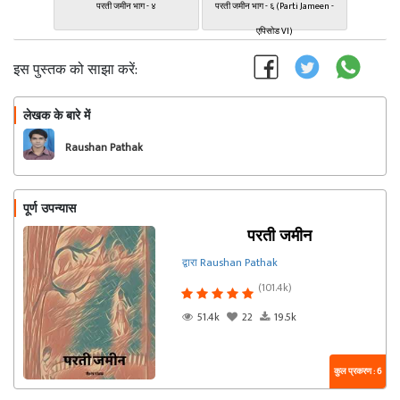
परती जमीन भाग - ४
परती जमीन भाग - ६ (Parti Jameen -
एपिसोड VI)
इस पुस्तक को साझा करें:
लेखक के बारे में
फॉलो
Raushan Pathak
पूर्ण उपन्यास
परती जमीन
द्वारा Raushan Pathak
(101.4k)
51.4k
22
19.5k
कुल प्रकरण : 6