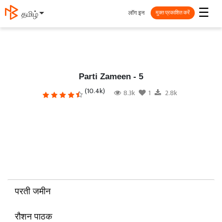
☰
लॉग इन
தமிழ்
मुक्त प्रकाशित करें
Parti Zameen - 5
(10.4k)
8.3k
1
2.8k
परती जमीन
रौशन पाठक