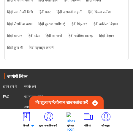
हिंदी मानवीय विज्ञान
हिंदी मनोविज्ञान
हिंदी स्वास्थ्य
हिंदी जीवनी
हिंदी पकाने की विधि
हिंदी पत्र
हिंदी डरावनी कहानी
हिंदी फिल्म समीक्षा
हिंदी पौराणिक कथा
हिंदी पुस्तक समीक्षाएं
हिंदी थ्रिलर
हिंदी कल्पित-विज्ञान
हिंदी व्यापार
हिंदी खेल
हिंदी जानवरों
हिंदी ज्योतिष शास्त्र
हिंदी विज्ञान
हिंदी कुछ भी
हिंदी क्राइम कहानी
उपयोगी लिंक्स
हमारे बारे में
संपर्क करें
FAQ
गोपनीयता नीति
निःशुल्क एप्लिकेशन डाउनलोड करें
उपयोग के नियम
वापसी नीति
किताबें
मुक्त प्रकाशित करें
सुविचार
वीडियो
प्रोफाइल
पेपरबैक प्रकाशित करें