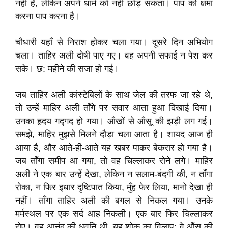
नहीं है, लेकिन अपने धार्म को नहीं छोड़ सकता। पाप को क्षमा
करना पाप करना है।
चौधारी यहाँ से निराश होकर चला गया। दूसरे दिन अभियोग
चला। ताहिर अली दोषी पाए गए। वह अपनी सफाई न पेश कर
सके। छ: महीने की सजा हो गई।
जब ताहिर अली कांस्टेबिलों के साथ जेल की तरफ जा रहे थे,
तो उन्हें माहिर अली ताँगे पर सवार आता हुआ दिखाई दिया।
उनका हृदय गद्गद हो गया। ऑंखों से ऑंसू की झड़ी लग गई।
समझे, माहिर मुझसे मिलने दौड़ा चला आता है। शायद आज ही
आया है, और आते-ही-आते यह खबर पाकर बेकरार हो गया है।
जब ताँगा समीप आ गया, तो वह चिल्लाकर रोने लगे। माहिर
अली ने एक बार उन्हें देखा, लेकिन न सलाम-बंदगी की, न ताँगा
रोका, न फिर इधार दृष्टिपात किया, मुँह फेर लिया, मानो देखा ही
नहीं। ताँगा ताहिर अली की बगल से निकल गया। उनके
मर्मस्थल पर एक सर्द आह निकली। एक बार फिर चिल्लाकर
रोए। वह आनंद की धवनि थी, यह शोक का विलाप; वे ऑंसू की