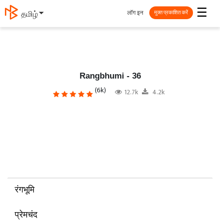
☰
लॉग इन
தமிழ்
मुक्त प्रकाशित करें
Rangbhumi - 36
(6k)
12.7k
4.2k
रंगभूमि
प्रेमचंद