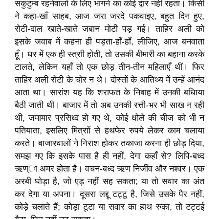
सकुटुम्ब रहनेवालों के लिए भागने का कोई द्वार नहीं रहता। किसी
ने कहा-खाँ साहब, आज जरा जरदे पकवाइए, बहुत दिन हुए,
रोटी-दाल खाते-खाते जबान मोटी पड़ गई। ताहिर अली को
इसके जवाब में कहना ही पड़ता-हाँ-हाँ, लीजिए, आज बनवाता
हूँ। घर में एक ही स्त्राी होती, तो उसकी बीमारी का बहाना करके
टालते, लेकिन यहाँ तो एक छोड़ तीन-तीन महिलाएँ थीं। फिर
ताहिर अली रोटी के चोर न थे। दोस्तों के आतिथ्य में उन्हें आनंद
आता था। सारांश यह कि शराफत के निबाह में उनकी बधिाया
बैठी जाती थी। बाजार में तो अब उनकी रत्ती-भर भी साख न रही
थी, जमामार प्रसिध्द हो गए थे, कोई धोले की चीज को भी न
पतियाता, इसलिए मित्राों से हथफेर रुपये लेकर काम चलाया
करते। बाजारवालों ने निराश होकर तकाजा करना ही छोड़ दिया,
समझ गए कि इसके पास है ही नहीं, देगा कहाँ से? लिपि-बध्द
ऋण्ा अमर होता है। वचन-बध्द ऋण निर्जीव और नश्वर। एक
अरबी घोड़ा है, जो एड़ नहीं सह सकता; या तो सवार का अंत
कर देगा या अपना। दूसरा लद्दू टट्टू है, जिसे उसके पैर नहीं,
कोड़े चलाते हैं; कोड़ा टूटा या सवार का हाथ रुका, तो टट्टई