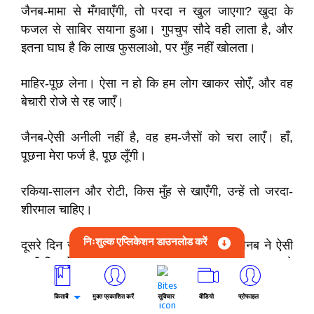
जैनब-मामा से मँगवाएँगी, तो परदा न खुल जाएगा? खुदा के
फजल से साबिर सयाना हुआ। गुपचुप सौदे वही लाता है, और
इतना घाघ है कि लाख फुसलाओ, पर मुँह नहीं खोलता।
माहिर-पूछ लेना। ऐसा न हो कि हम लोग खाकर सोएँ, और वह
बेचारी रोजे से रह जाएँ।
जैनब-ऐसी अनीली नहीं है, वह हम-जैसों को चरा लाएँ। हाँ,
पूछना मेरा फर्ज है, पूछ लूँगी।
रकिया-सालन और रोटी, किस मुँह से खाएँगी, उन्हें तो जरदा-
शीरमाल चाहिए।
निःशुल्क एप्लिकेशन डाउनलोड करें
दूसरे दिन सबेरे दोनों बच्चे बावर्चीखाने में गए, तो जैनब ने ऐसी
कड़ी निगाहों से देखा कि दोनों रोते हुए लौट आए। अब कुल्सूम से
न रहा गया। वह झल्लाकर उठी और बावर्चीखाने में जाकर मामा
किताबें
मुक्त प्रकाशित करें
सुविचार
वीडियो
प्रोफाइल
से बोली-तूने बच्चों को खाना क्यों नहीं दिया रे? क्या इतनी जल्दी