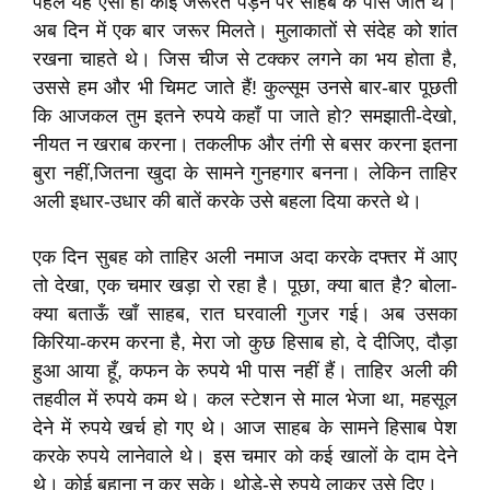
पहले यह ऐसी ही कोई जरूरत पड़ने पर साहब के पास जाते थे।
अब दिन में एक बार जरूर मिलते। मुलाकातों से संदेह को शांत
रखना चाहते थे। जिस चीज से टक्कर लगने का भय होता है,
उससे हम और भी चिमट जाते हैं! कुल्सूम उनसे बार-बार पूछती
कि आजकल तुम इतने रुपये कहाँ पा जाते हो? समझाती-देखो,
नीयत न खराब करना। तकलीफ और तंगी से बसर करना इतना
बुरा नहीं,जितना खुदा के सामने गुनहगार बनना। लेकिन ताहिर
अली इधार-उधार की बातें करके उसे बहला दिया करते थे।
एक दिन सुबह को ताहिर अली नमाज अदा करके दफ्तर में आए
तो देखा, एक चमार खड़ा रो रहा है। पूछा, क्या बात है? बोला-
क्या बताऊँ खाँ साहब, रात घरवाली गुजर गई। अब उसका
किरिया-करम करना है, मेरा जो कुछ हिसाब हो, दे दीजिए, दौड़ा
हुआ आया हूँ, कफन के रुपये भी पास नहीं हैं। ताहिर अली की
तहवील में रुपये कम थे। कल स्टेशन से माल भेजा था, महसूल
देने में रुपये खर्च हो गए थे। आज साहब के सामने हिसाब पेश
करके रुपये लानेवाले थे। इस चमार को कई खालों के दाम देने
थे। कोई बहाना न कर सके। थोड़े-से रुपये लाकर उसे दिए।