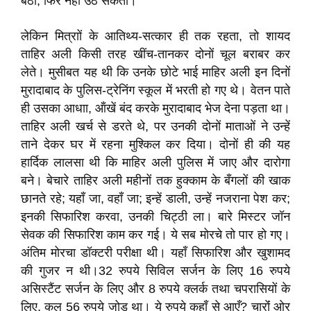
बैठा, फिर नहीं उठ सकता।
लेकिन मित्राों के आतिथ्य-सत्कार ही तक रहता, तो शायद
ताहिर अली किसी तरह खींच-तानकर दोनों चूल बराबर कर
लेते। मुसीबत यह थी कि उनके छोटे भाई माहिर अली इन दिनों
मुरादाबाद के पुलिस-ट्रेनिंग स्कूल में भरती हो गए थे। वेतन पाते
ही उसका आधाा, ऑंखें बंद करके मुरादाबाद भेज देना पड़ता था।
ताहिर अली खर्च से डरते थे, पर उनकी दोनों माताओं ने उन्हें
ताने देकर घर में रहना मुश्किल कर दिया। दोनों ही की यह
हार्दिक लालसा थी कि माहिर अली पुलिस में जाए और दारोगा
बने। बेचारे ताहिर अली महीनों तक हुक्काम के बँगलों की खाक
छानते रहे; यहाँ जा, वहाँ जा; इन्हें डाली, उन्हें नजराना पेश कर;
इनकी सिफारिश करवा, उनकी चिट्ठी ला। बारे मिस्टर जॉन
सेवक की सिफारिश काम कर गई। ये सब मोरचे तो पार हो गए।
अंतिम मोरचा डॉक्टरी परीक्षा थी। यहाँ सिफारिश और खुशामद
की गुजर न थी।32 रुपये सिविल सर्जन के लिए 16 रुपये
असिस्टैंट सर्जन के लिए और 8 रुपये क्लर्क तथा चपरासियों के
लिए, कुल 56 रुपये जोड़ था। ये रुपये कहाँ से आएँ? चाराेंं ओर