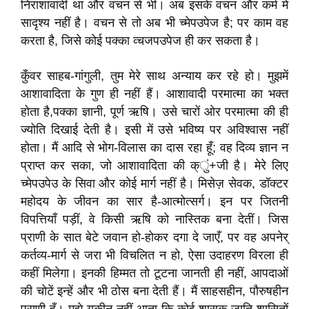
निराशावादी था और वचन से भी। अब इसके वचन और कर्म में
सादृश्य नहीं है। वचन से तो अब भी च्मेपउपेज है; पर काम वह
करता है, जिसे कोई पक्का व्चजपउपेज ही कर सकता है।
कुँवर साहब-गांगुली, तुम मेरे साथ अन्याय कर रहे हो। मुझमें
आशावादिता के गुण ही नहीं हैं। आशावादी परमात्मा का भक्त
होता है,पक्का ज्ञानी, पूर्ण ऋषि। उसे चारों ओर परमात्मा की ही
ज्योति दिखाई देती है। इसी में उसे भविष्य पर अविश्वास नहीं
होता। मैं आदि से भोग-विलास का दास रहा हूँ; वह दिव्य ज्ञान न
प्राप्त कर सका, जो आशावादिता की क्ुं+जी है। मेरे लिए
च्मेपउपेउ के सिवा और कोई मार्ग नहीं है। मिसेज़ सेवक, डॉक्टर
महोदय के जीवन का सार है-आत्मोत्सर्ग। इन पर जितनी
विपत्तियाँ पड़ीं, वे किसी ऋषि को नास्तिक बना देतीं। जिस
प्राणी के सात बेटे जवान हो-होकर दगा दे जाएँ, पर वह अपनेर्
कर्तव्‍य-मार्ग से जरा भी विचलित न हो, ऐसा उदाहरण विरला ही
कहीं मिलेगा। इनकी हिम्मत तो टूटना जानती ही नहीं, आपदाओं
की चोटें इन्हें और भी ठोस बना देती हैं। मैं साहसहीन, पौरुषहीन