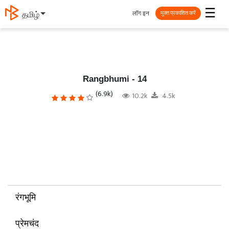
☰
लॉग इन
தமிழ்
मुक्त प्रकाशित करें
Rangbhumi - 14
(6.9k)
10.2k
4.5k
रंगभूमि
प्रेमचंद