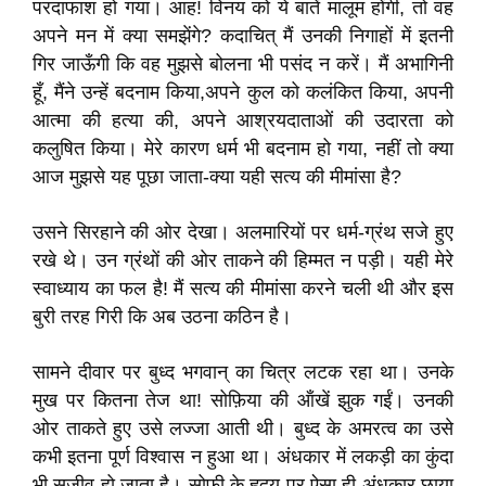
परदाफाश हो गया। आह! विनय को ये बातें मालूम होंगी, तो वह
अपने मन में क्या समझेंगे? कदाचित् मैं उनकी निगाहों में इतनी
गिर जाऊँगी कि वह मुझसे बोलना भी पसंद न करें। मैं अभागिनी
हूँ, मैंने उन्हें बदनाम किया,अपने कुल को कलंकित किया, अपनी
आत्मा की हत्या की, अपने आश्रयदाताओं की उदारता को
कलुषित किया। मेरे कारण धर्म भी बदनाम हो गया, नहीं तो क्या
आज मुझसे यह पूछा जाता-क्या यही सत्य की मीमांसा है?
उसने सिरहाने की ओर देखा। अलमारियों पर धर्म-ग्रंथ सजे हुए
रखे थे। उन ग्रंथों की ओर ताकने की हिम्मत न पड़ी। यही मेरे
स्वाध्‍याय का फल है! मैं सत्य की मीमांसा करने चली थी और इस
बुरी तरह गिरी कि अब उठना कठिन है।
सामने दीवार पर बुध्द भगवान् का चित्र लटक रहा था। उनके
मुख पर कितना तेज था! सोफ़िया की ऑंखें झुक गईं। उनकी
ओर ताकते हुए उसे लज्जा आती थी। बुध्द के अमरत्व का उसे
कभी इतना पूर्ण विश्वास न हुआ था। अंधकार में लकड़ी का कुंदा
भी सजीव हो जाता है। सोफी के हृदय पर ऐसा ही अंधकार छाया