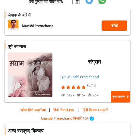
इस पुस्तक को साझा करें:
लेखक के बारे में
फॉलो
Munshi Premchand
पूर्ण उपन्यास
संग्राम
द्वारा Munshi Premchand
(67.1k)
63.2k
57
26k
कुल प्रकरण : 5
श्रेष्ठ हिंदी कहानियां
|
हिंदी किताबें PDF
|
हिंदी फिक्शन कहानी
|
Munshi Premchand किताबें PDF
अन्य रसप्रद विकल्प