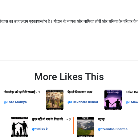
े विकास का उज्वलतम प्रकाशस्तंभ है। गोदान के नायक और नायिका होरी और धनिया के परिवार के रू
More Likes This
लोकतंत्र की ज़मीनी सच्चाई - 1
दिल्ली जिमखाना क्लब
Fake Boy
द्वारा
Std Maurya
द्वारा
Devendra Kumar
द्वारा
Mawa
कुछ बातें मां बाप के दिल की । - 3
पढ़ाकू
द्वारा
miss k
द्वारा
Vandna Sharma