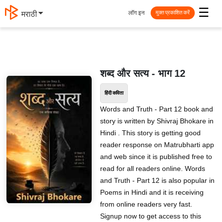
☰
लॉग इन
मराठी
मुक्त प्रकाशित करें
शब्द और सत्य - भाग 12
हिंदी कविता
Words and Truth - Part 12 book and
story is written by Shivraj Bhokare in
Hindi . This story is getting good
reader response on Matrubharti app
and web since it is published free to
read for all readers online. Words
and Truth - Part 12 is also popular in
Poems in Hindi and it is receiving
from online readers very fast.
Signup now to get access to this