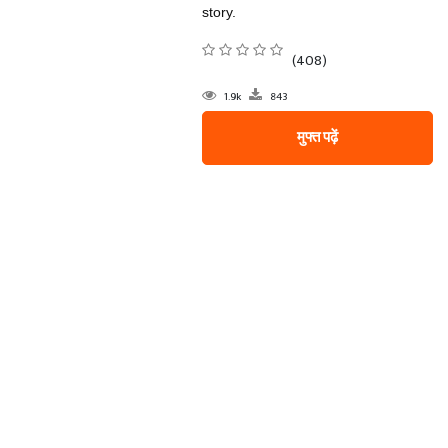
story.
(408)
1.9k
843
मुफ्त पढ़ें