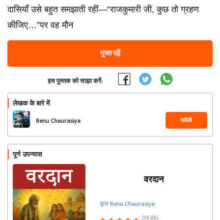
दासियाँ उसे बहुत समझाती रहीं—“राजकुमारी जी, कुछ तो ग्रहण
कीजिए…”पर वह मौन
मुफ्त पढ़ें
इस पुस्तक को साझा करें:
लेखक के बारे में
फॉलो
Renu Chaurasiya
पूर्ण उपन्यास
वरदान
द्वारा Renu Chaurasiya
(14.8k)