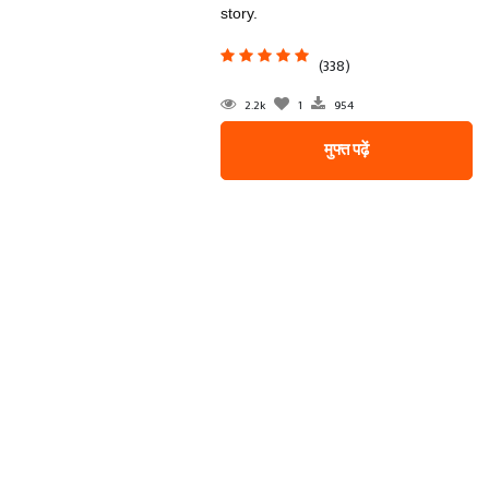
story.
(338)
2.2k
1
954
मुफ्त पढ़ें