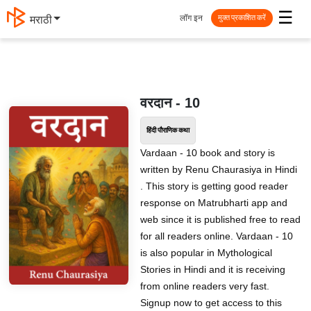
☰
लॉग इन
मराठी
मुक्त प्रकाशित करें
वरदान - 10
हिंदी पौराणिक कथा
Vardaan - 10 book and story is
written by Renu Chaurasiya in Hindi
. This story is getting good reader
response on Matrubharti app and
web since it is published free to read
for all readers online. Vardaan - 10
is also popular in Mythological
Stories in Hindi and it is receiving
from online readers very fast.
Signup now to get access to this