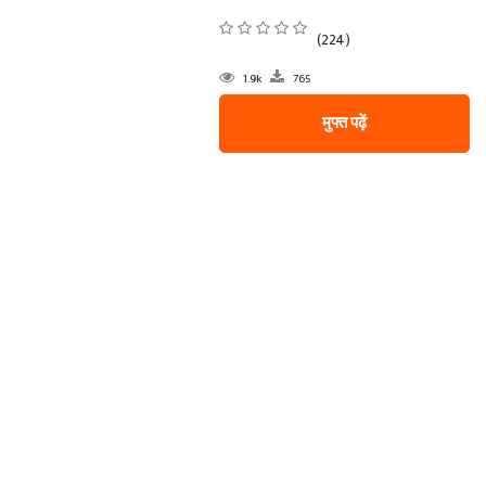
(224)
1.9k
765
मुफ्त पढ़ें